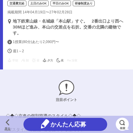
交通費支給
土日のみOK
平日のみOK
研修制度あり
掲載期間 14年04月19日〜27年02月28日
地下鉄東山線・名城線「本山駅」すぐ。 2番出口より西へ
30Mほど進み、本山の交差点を右折。交番の北隣の建物で
す。
1授業(80分)あたり2,090円〜
週1～2
早朝
朝
昼
夕方
夜
深夜
注目ポイント
◇◆◇京進の個別指導のスタイル◇◆◇
かんたん応募
検索
戻る
1:2スタイルで生徒2名を指導する塾です。