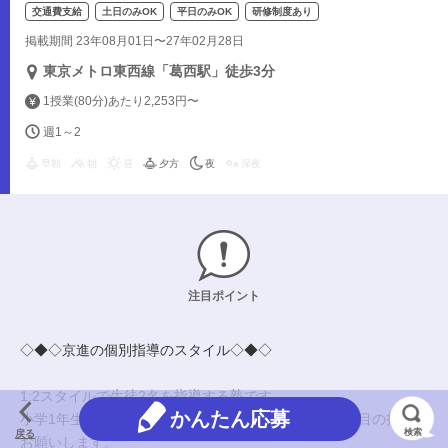
交通費支給
土日のみOK
平日のみOK
研修制度あり
掲載期間 23年08月01日〜27年02月28日
東京メトロ東西線「葛西駅」徒歩3分
1授業(80分)あたり2,253円〜
週1～2
早朝
朝
昼
夕方
夜
深夜
注目ポイント
◇◆◇京進の個別指導のスタイル◇◆◇
1:2スタイルで生徒2名を指導する塾です。
かんたん応募
小学1年生～高校3年生にあなたの得意な英語・文系科目の指導を
検索
戻る
お願いします。