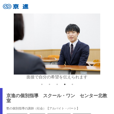
す
面接で自分の希望を伝えられます
丁寧
京進の個別指導 スクール・ワン センター北教
室
塾の個別指導の講師（社会）【アルバイト・パート】