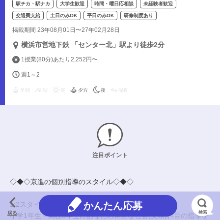
駅チカ・駅ナカ
大学生歓迎
時間・曜日応相談
未経験者歓迎
交通費支給
土日のみOK
平日のみOK
研修制度あり
掲載期間 23年08月01日〜27年02月28日
横浜市営地下鉄 「センター北」駅より徒歩2分
1授業(80分)あたり2,252円〜
週1～2
早朝
朝
昼
夕方
夜
深夜
注目ポイント
◇◆◇京進の個別指導のスタイル◇◆◇
1:2スタイルで生徒2名に指導する塾です。
かんたん応募
検索
戻る
小学1年生～高校3年生にあなたの得意な社会(文系)科目の指導を