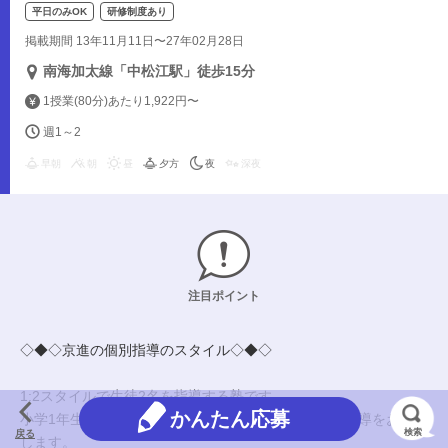
平日のみOK
研修制度あり
掲載期間 13年11月11日〜27年02月28日
南海加太線「中松江駅」徒歩15分
1授業(80分)あたり1,922円〜
週1～2
早朝
朝
昼
夕方
夜
深夜
注目ポイント
◇◆◇京進の個別指導のスタイル◇◆◇
1:2スタイルで生徒2名を指導する塾です。
かんたん応募
小学1年生～高校3年生にあなたの得意な理系科目の指導をお願い
検索
戻る
します。