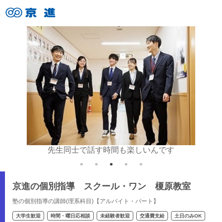
いね♪
先生同士で話す時間も楽しいんです
京進の個別指導 スクール・ワン 榎原教室
塾の個別指導の講師(理系科目)【アルバイト・パート】
大学生歓迎
時間・曜日応相談
未経験者歓迎
交通費支給
土日のみOK