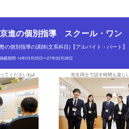
目ポイント
お仕事内容
京進の個別指導 スクール・ワン
塾の個別指導の講師(文系科目)【アルバイト・パート】
掲載期間 14年03月25日〜27年02月28日
楽しいんです
面接で自分の希望を伝えら