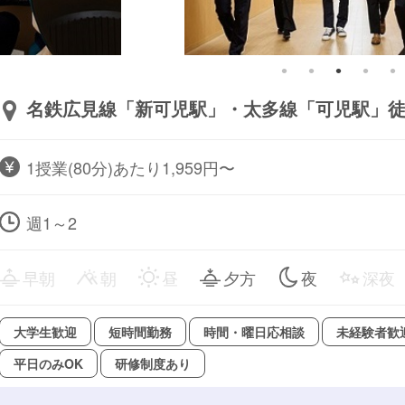
名鉄広見線「新可児駅」・太多線「可児駅」徒
1授業(80分)あたり1,959円〜
週1～2
早朝
朝
昼
夕方
夜
深夜
大学生歓迎
短時間勤務
時間・曜日応相談
未経験者歓
平日のみOK
研修制度あり