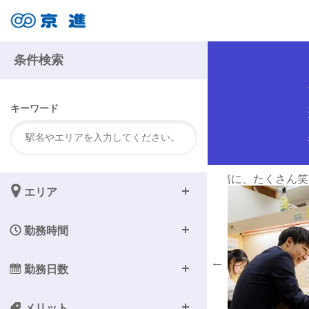
注
条件検索
キーワード
さん笑ってくださいね♪
先生同士で話す時間も
エリア
勤務時間
勤務日数
メリット