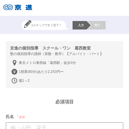
1ステップですぐ完了！
入力
完了
京進の個別指導 スクール・ワン 葛西教室
塾の個別指導の講師（算数・数学）【アルバイト・パート】
東京メトロ東西線「葛西駅」徒歩3分
1授業(80分)あたり2,253円〜
週1～2
必須項目
氏名
必須