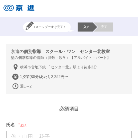
1ステップですぐ完了！
入力
完了
京進の個別指導 スクール・ワン センター北教室
塾の個別指導の講師（算数・数学）【アルバイト・パート】
横浜市営地下鉄 「センター北」駅より徒歩2分
1授業(80分)あたり2,252円〜
週1～2
必須項目
氏名
必須