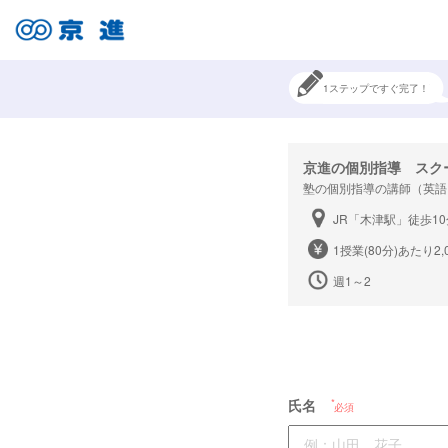
1ステップですぐ完了！
京進の個別指導 スク
塾の個別指導の講師（英語
JR「木津駅」徒歩1
1授業(80分)あたり2,
週1～2
氏名
必須