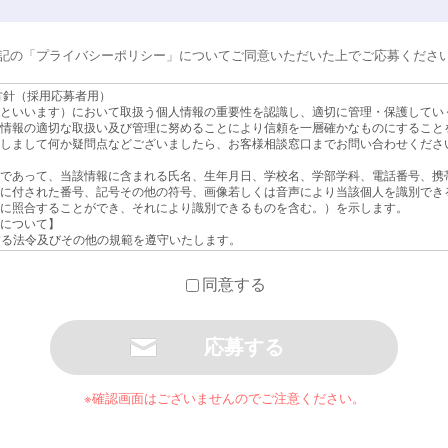
記の「プライバシーポリシー」についてご同意いただいた上でご応募くださ
方針（採用応募者用）
といいます）において取扱う個人情報の重要性を認識し、適切に管理・保護してい
情報の適切な取扱い及び管理に努めることにより信頼を一層確かなものにすること
しまして何か疑問点などございましたら、お客様相談窓口までお問い合わせくださ
であって、当該情報に含まれる氏名、生年月日、学校名、学部学科、電話番号、携
に付された番号、記号その他の符号、画像若しくは音声により当該個人を識別でき
に照合することができ、それにより識別できるものを含む。）を示します。
について】
関する法令及びその他の規範を遵守いたします。
正アクセス、個人情報の紛失、破壊、改ざん及び漏洩などの予防並びに是正を行うた
もに、個人情報の取扱いに関する規程やマニュアルを設け、常に個人情報の取扱い
同意する
す。
て】
及び応募書類を含む個人情報を採用選考、入社手続きの目的で取得・利用し、その
て】
個人情報は、当社の採用担当者及び面接担当者以外が取り扱うことはありません。
却致しませんので予めご了承下さい。また、選考の結果、不採用となった方の個人
※確認画面はございませんのでご注意ください。
つ厳重に管理致します。
について】
要な業務を遂行するために、外部会社に必要な情報を提供し、その業務を委託する
切に扱うことができる委託先を選定し、監督を行います。