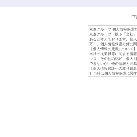
下
京進グループ 個人情報保護
京進グループ（以下「当社」
あると考えております。個人
万一、個人情報保護方針に関
【個人情報の定義について】
当社の従業員等に関する情報
レス、その他の記述、個人別
できないが、他の情報と容易
【個人情報保護への取り組み
1. 当社は個人情報保護に
2. 当社は個人情報への不
的な見直しと改善を行うとと
のにすべく取り組んでいきま
【個人情報の利用目的につい
当社は、採用応募者の履歴書
せん。
【個人情報の取り扱いについ
採用応募者より提出のあった
募書類などの個人情報は、返
もと安全対策を講じ、適切か
【個人情報の委託先への提供
利用目的の範囲内において必
当社においては個人情報を適