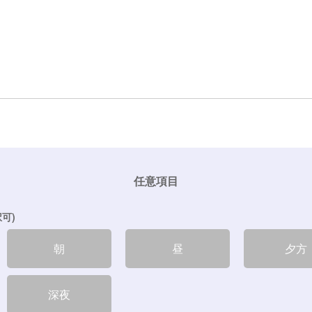
任意項目
可)
朝
昼
夕方
深夜