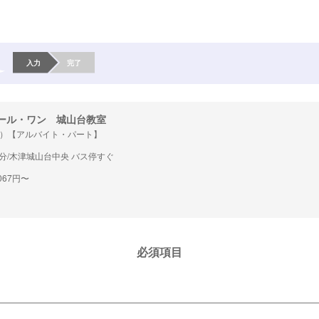
入力
完了
ール・ワン 城山台教室
）【アルバイト・パート】
0分/木津城山台中央 バス停すぐ
067円〜
必須項目