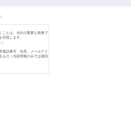
い。
くことは、当社の重要な責務で
を目指します。
い。
帯電話番号、住所、メールアド
るもの（当該情報のみでは識別
めに、個人情報保護計画の継続
方法及び管理方法をより良いも
範囲を超えた取り扱いは致しま
ご提出いただいた履歴書及び応
情報については、弊社の責任の
ことがあります。この場合、