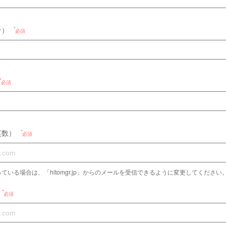
ナ）
必須
必須
英数）
必須
ている場合は、「hitomgr.jp」からのメールを受信できるように変更してください
必須