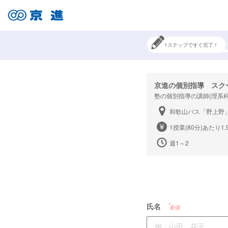
1ステップですぐ完了！
京進の個別指導 スク
塾の個別指導の講師(理系
和歌山バス「野上野
1授業(80分)あたり1,
週1～2
氏名
必須