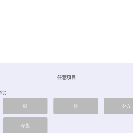
任意項目
可)
朝
昼
夕方
深夜