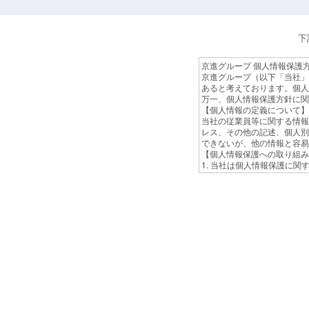
下
京進グループ 個人情報保護
京進グループ（以下「当社」
あると考えております。個人
万一、個人情報保護方針に関
【個人情報の定義について】
当社の従業員等に関する情報
レス、その他の記述、個人別
できないが、他の情報と容易
【個人情報保護への取り組み
1. 当社は個人情報保護に
2. 当社は個人情報への不
的な見直しと改善を行うとと
のにすべく取り組んでいきま
【個人情報の利用目的につい
当社は、採用応募者の履歴書
せん。
【個人情報の取り扱いについ
採用応募者より提出のあった
募書類などの個人情報は、返
もと安全対策を講じ、適切か
【個人情報の委託先への提供
利用目的の範囲内において必
当社においては個人情報を適