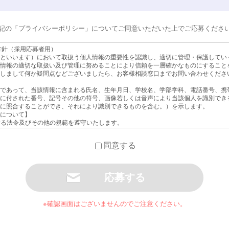
記の「プライバシーポリシー」についてご同意いただいた上でご応募くださ
方針（採用応募者用）
といいます）において取扱う個人情報の重要性を認識し、適切に管理・保護してい
情報の適切な取扱い及び管理に努めることにより信頼を一層確かなものにすること
しまして何か疑問点などございましたら、お客様相談窓口までお問い合わせくださ
であって、当該情報に含まれる氏名、生年月日、学校名、学部学科、電話番号、携
に付された番号、記号その他の符号、画像若しくは音声により当該個人を識別でき
に照合することができ、それにより識別できるものを含む。）を示します。
について】
関する法令及びその他の規範を遵守いたします。
正アクセス、個人情報の紛失、破壊、改ざん及び漏洩などの予防並びに是正を行うた
もに、個人情報の取扱いに関する規程やマニュアルを設け、常に個人情報の取扱い
同意する
す。
て】
及び応募書類を含む個人情報を採用選考、入社手続きの目的で取得・利用し、その
て】
個人情報は、当社の採用担当者及び面接担当者以外が取り扱うことはありません。
却致しませんので予めご了承下さい。また、選考の結果、不採用となった方の個人
※確認画面はございませんのでご注意ください。
つ厳重に管理致します。
について】
要な業務を遂行するために、外部会社に必要な情報を提供し、その業務を委託する
切に扱うことができる委託先を選定し、監督を行います。