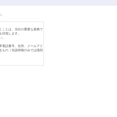
い。
くことは、当社の重要な責務で
を目指します。
い。
帯電話番号、住所、メールアド
るもの（当該情報のみでは識別
めに、個人情報保護計画の継続
方法及び管理方法をより良いも
範囲を超えた取り扱いは致しま
ご提出いただいた履歴書及び応
情報については、弊社の責任の
ことがあります。この場合、