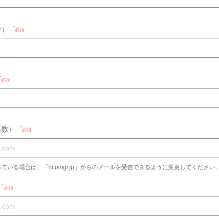
ナ）
必須
必須
英数）
必須
ている場合は、「hitomgr.jp」からのメールを受信できるように変更してください
必須