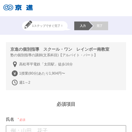
1ステップですぐ完了！
入力
完了
京進の個別指導 スクール・ワン レインボー南教室
塾の個別指導の講師(文系科目)【アルバイト・パート】
高松琴平電鉄「太田駅」徒歩16分
1授業(80分)あたり1,904円〜
週1～2
必須項目
氏名
必須