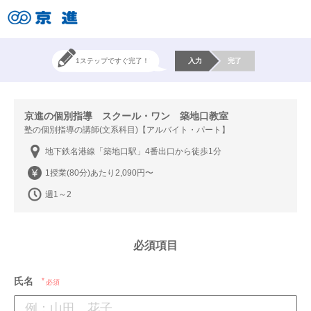
1ステップですぐ完了！
入力
完了
京進の個別指導 スクール・ワン 築地口教室
塾の個別指導の講師(文系科目)【アルバイト・パート】
地下鉄名港線「築地口駅」4番出口から徒歩1分
1授業(80分)あたり2,090円〜
週1～2
必須項目
氏名
必須