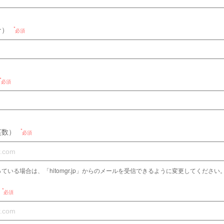
ナ）
必須
必須
英数）
必須
ている場合は、「hitomgr.jp」からのメールを受信できるように変更してください
必須