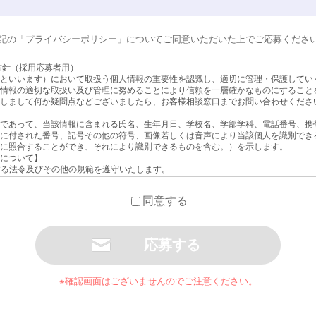
記の「プライバシーポリシー」についてご同意いただいた上でご応募くださ
方針（採用応募者用）
といいます）において取扱う個人情報の重要性を認識し、適切に管理・保護してい
情報の適切な取扱い及び管理に努めることにより信頼を一層確かなものにすること
しまして何か疑問点などございましたら、お客様相談窓口までお問い合わせくださ
であって、当該情報に含まれる氏名、生年月日、学校名、学部学科、電話番号、携
に付された番号、記号その他の符号、画像若しくは音声により当該個人を識別でき
に照合することができ、それにより識別できるものを含む。）を示します。
について】
関する法令及びその他の規範を遵守いたします。
正アクセス、個人情報の紛失、破壊、改ざん及び漏洩などの予防並びに是正を行うた
もに、個人情報の取扱いに関する規程やマニュアルを設け、常に個人情報の取扱い
同意する
す。
て】
及び応募書類を含む個人情報を採用選考、入社手続きの目的で取得・利用し、その
て】
個人情報は、当社の採用担当者及び面接担当者以外が取り扱うことはありません。
却致しませんので予めご了承下さい。また、選考の結果、不採用となった方の個人
※確認画面はございませんのでご注意ください。
つ厳重に管理致します。
について】
要な業務を遂行するために、外部会社に必要な情報を提供し、その業務を委託する
切に扱うことができる委託先を選定し、監督を行います。