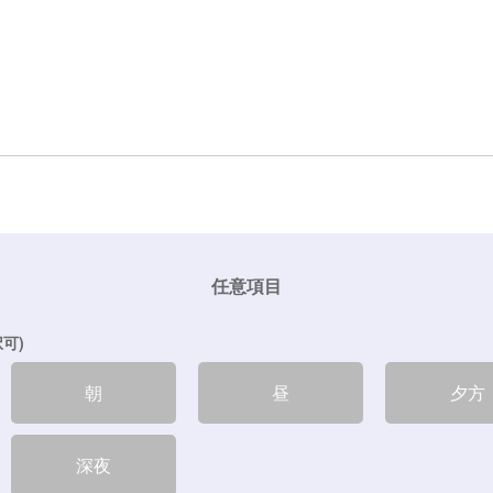
任意項目
可)
朝
昼
夕方
深夜