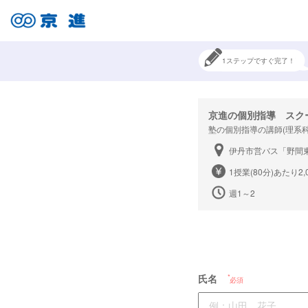
1ステップですぐ完了！
京進の個別指導 スク
塾の個別指導の講師(理系
伊丹市営バス「野間
1授業(80分)あたり2,
週1～2
氏名
必須