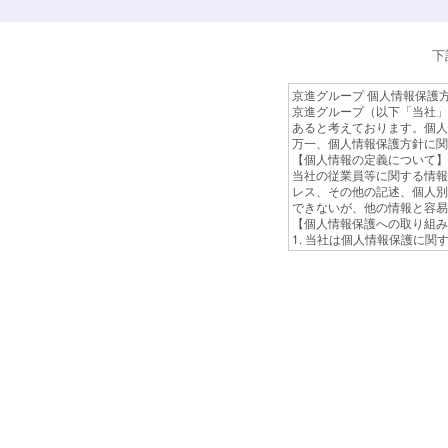
下
京進グループ 個人情報保護
京進グループ（以下「当社」
あると考えております。個人
万一、個人情報保護方針に関
【個人情報の定義について】
当社の従業員等に関する情報
レス、その他の記述、個人別
できないが、他の情報と容易
【個人情報保護への取り組み
1. 当社は個人情報保護に
2. 当社は個人情報への不
的な見直しと改善を行うとと
のにすべく取り組んでいきま
【個人情報の利用目的につい
当社は、採用応募者の履歴書
せん。
【個人情報の取り扱いについ
採用応募者より提出のあった
募書類などの個人情報は、返
もと安全対策を講じ、適切か
【個人情報の委託先への提供
利用目的の範囲内において必
当社においては個人情報を適