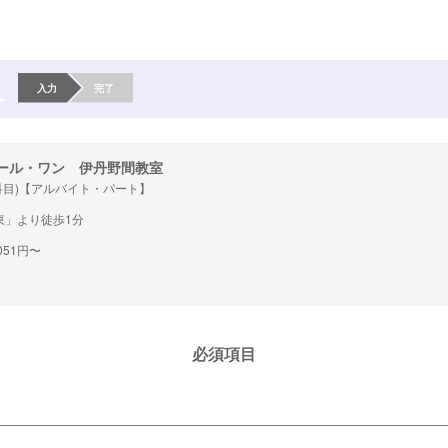
入力
完了
ール・ワン 伊丹野間教室
科目)【アルバイト・パート】
東」より徒歩1分
051円〜
必須項目