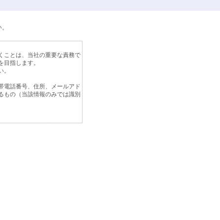
い。
くことは、当社の重要な責務で
を目指します。
い。
帯電話番号、住所、メールアド
るもの（当該情報のみでは識別
めに、個人情報保護計画の継続
方法及び管理方法をより良いも
範囲を超えた取り扱いは致しま
ご提出いただいた履歴書及び応
情報については、弊社の責任の
ことがあります。この場合、