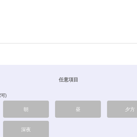
任意項目
可)
朝
昼
夕方
深夜