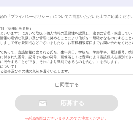
記の「プライバシーポリシー」についてご同意いただいた上でご応募くださ
方針（採用応募者用）
といいます）において取扱う個人情報の重要性を認識し、適切に管理・保護してい
情報の適切な取扱い及び管理に努めることにより信頼を一層確かなものにすること
しまして何か疑問点などございましたら、お客様相談窓口までお問い合わせくださ
であって、当該情報に含まれる氏名、生年月日、学校名、学部学科、電話番号、携
に付された番号、記号その他の符号、画像若しくは音声により当該個人を識別でき
に照合することができ、それにより識別できるものを含む。）を示します。
について】
関する法令及びその他の規範を遵守いたします。
正アクセス、個人情報の紛失、破壊、改ざん及び漏洩などの予防並びに是正を行うた
もに、個人情報の取扱いに関する規程やマニュアルを設け、常に個人情報の取扱い
同意する
す。
て】
及び応募書類を含む個人情報を採用選考、入社手続きの目的で取得・利用し、その
て】
個人情報は、当社の採用担当者及び面接担当者以外が取り扱うことはありません。
却致しませんので予めご了承下さい。また、選考の結果、不採用となった方の個人
※確認画面はございませんのでご注意ください。
つ厳重に管理致します。
について】
要な業務を遂行するために、外部会社に必要な情報を提供し、その業務を委託する
切に扱うことができる委託先を選定し、監督を行います。