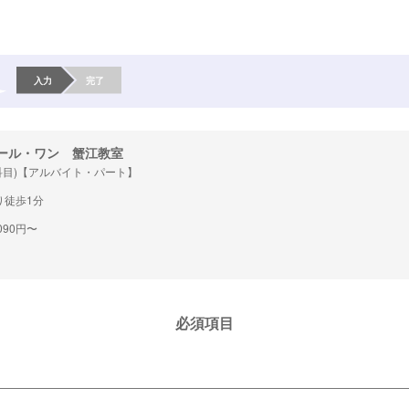
入力
完了
ール・ワン 蟹江教室
科目)【アルバイト・パート】
り徒歩1分
090円〜
必須項目