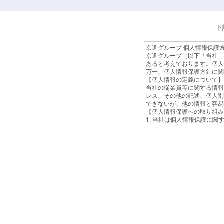
下
京進グループ 個人情報保護
京進グループ（以下「当社」
あると考えております。個人
万一、個人情報保護方針に関
【個人情報の定義について】
当社の従業員等に関する情報
レス、その他の記述、個人別
できないが、他の情報と容易
【個人情報保護への取り組み
1. 当社は個人情報保護に
2. 当社は個人情報への不
的な見直しと改善を行うとと
のにすべく取り組んでいきま
【個人情報の利用目的につい
当社は、採用応募者の履歴書
せん。
【個人情報の取り扱いについ
採用応募者より提出のあった
募書類などの個人情報は、返
もと安全対策を講じ、適切か
【個人情報の委託先への提供
利用目的の範囲内において必
当社においては個人情報を適