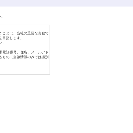
い。
くことは、当社の重要な責務で
を目指します。
い。
帯電話番号、住所、メールアド
るもの（当該情報のみでは識別
めに、個人情報保護計画の継続
方法及び管理方法をより良いも
範囲を超えた取り扱いは致しま
ご提出いただいた履歴書及び応
情報については、弊社の責任の
ことがあります。この場合、