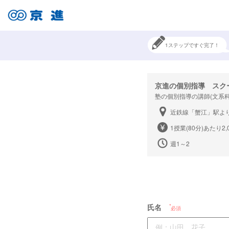
1ステップですぐ完了！
京進の個別指導 スク
塾の個別指導の講師(文系
近鉄線「蟹江」駅よ
1授業(80分)あたり2,
週1～2
氏名
必須