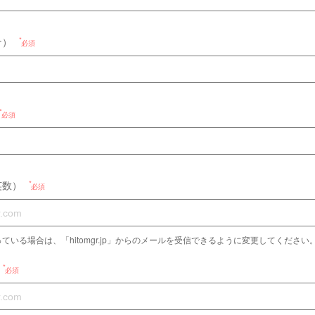
ナ）
必須
必須
英数）
必須
ている場合は、「hitomgr.jp」からのメールを受信できるように変更してください
必須