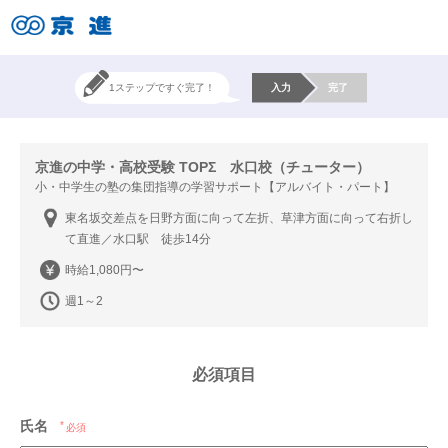
1ステップですぐ完了！
入力
完了
京進の中学・高校受験 TOPΣ 水口校（チューター）
小・中学生の塾の集団指導の学習サポート【アルバイト・パート】
東名坂交差点を日野方面に向って左折、草津方面に向って右折し
て直進／水口駅 徒歩14分
時給1,080円〜
週1～2
必須項目
氏名
必須