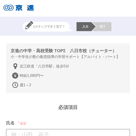
1ステップですぐ完了！
入力
完了
京進の中学・高校受験 TOPΣ 八日市校（チューター）
小・中学生の塾の集団指導の学習サポート【アルバイト・パート】
近江鉄道「八日市駅」徒歩5分
時給1,080円〜
週1～2
必須項目
氏名
必須