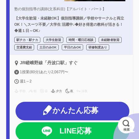
塾の個別指導の講師(文系科目)【アルバイト・パート】
【大学生歓迎・未経験OK】個別指導講師／学校やサークルと両立
OK！＼スーツ不要／大学生 活躍中♪◆好き得意の教科が活きる！
◆週１日～OK♪
駅チカ・駅ナカ
大学生歓迎
時間・曜日応相談
未経験者歓迎
交通費支給
土日のみOK
平日のみOK
研修制度あり
JR嵯峨野線「丹波口駅」すぐ
1授業(80分)あたり2,067円〜
週1～2
早朝
朝
昼
夕方
夜
深夜
かんたん応募
LINE応募
検索