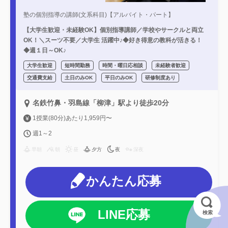
塾の個別指導の講師(文系科目)【アルバイト・パート】
【大学生歓迎・未経験OK】個別指導講師／学校やサークルと両立
OK！＼スーツ不要／大学生 活躍中♪◆好き得意の教科が活きる！
◆週１日～OK♪
大学生歓迎
短時間勤務
時間・曜日応相談
未経験者歓迎
交通費支給
土日のみOK
平日のみOK
研修制度あり
名鉄竹鼻・羽島線「柳津」駅より徒歩20分
1授業(80分)あたり1,959円〜
週1～2
早朝
朝
昼
夕方
夜
深夜
かんたん応募
LINE応募
検索