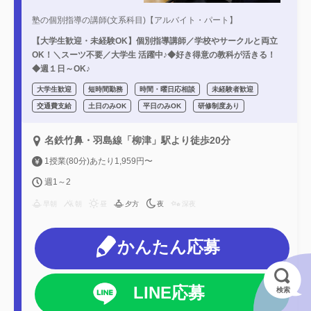
塾の個別指導の講師(文系科目)【アルバイト・パート】
【大学生歓迎・未経験OK】個別指導講師／学校やサークルと両立
OK！＼スーツ不要／大学生 活躍中♪◆好き得意の教科が活きる！
◆週１日～OK♪
大学生歓迎
短時間勤務
時間・曜日応相談
未経験者歓迎
交通費支給
土日のみOK
平日のみOK
研修制度あり
名鉄竹鼻・羽島線「柳津」駅より徒歩20分
1授業(80分)あたり1,959円〜
週1～2
早朝
朝
昼
夕方
夜
深夜
かんたん応募
LINE応募
検索