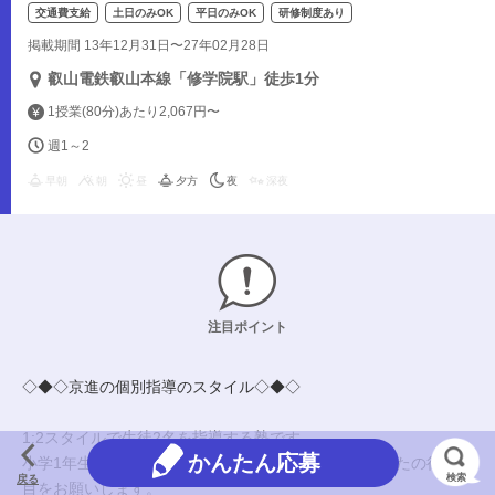
交通費支給
土日のみOK
平日のみOK
研修制度あり
掲載期間 13年12月31日〜27年02月28日
叡山電鉄叡山本線「修学院駅」徒歩1分
1授業(80分)あたり2,067円〜
週1～2
早朝
朝
昼
夕方
夜
深夜
注目ポイント
◇◆◇京進の個別指導のスタイル◇◆◇
1:2スタイルで生徒2名を指導する塾です。
かんたん応募
小学1年生～高校3年生に文系・理系のどちらかであなたの得意科
検索
戻る
目をお願いします。