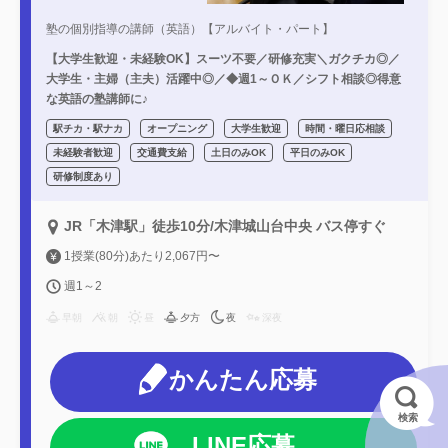
塾の個別指導の講師（英語）【アルバイト・パート】
【大学生歓迎・未経験OK】スーツ不要／研修充実＼ガクチカ◎／
大学生・主婦（主夫）活躍中◎／◆週1～ＯＫ／シフト相談◎得意
な英語の塾講師に♪
駅チカ・駅ナカ
オープニング
大学生歓迎
時間・曜日応相談
未経験者歓迎
交通費支給
土日のみOK
平日のみOK
研修制度あり
JR「木津駅」徒歩10分/木津城山台中央 バス停すぐ
1授業(80分)あたり2,067円〜
週1～2
早朝
朝
昼
夕方
夜
深夜
かんたん応募
検索
LINE応募