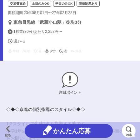
交通費支給
土日のみOK
平日のみOK
研修制度あり
掲載期間 23年08月01日〜27年02月28日
東急目黒線「武蔵小山駅」徒歩3分
1授業(80分)あたり2,253円〜
週1～2
早朝
朝
昼
夕方
夜
深夜
注目ポイント
◇◆◇京進の個別指導のスタイル◇◆◇
1:2スタイルで生徒2名を指導する塾です。
かんたん応募
小学1年生～高校3年生にあなたの得意な算・数(理系)科目の指導
検索
戻る
をお願いします。