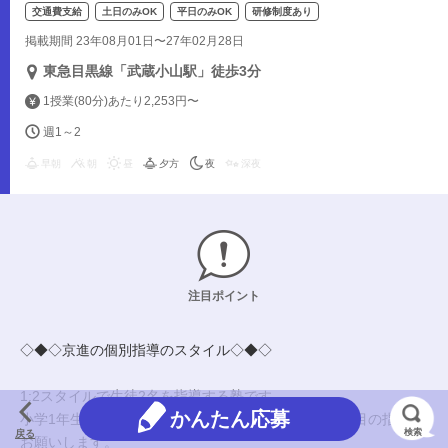
交通費支給
土日のみOK
平日のみOK
研修制度あり
掲載期間 23年08月01日〜27年02月28日
東急目黒線「武蔵小山駅」徒歩3分
1授業(80分)あたり2,253円〜
週1～2
早朝
朝
昼
夕方
夜
深夜
注目ポイント
◇◆◇京進の個別指導のスタイル◇◆◇
1:2スタイルで生徒2名を指導する塾です。
かんたん応募
小学1年生～高校3年生にあなたの得意な理科(理系)科目の指導を
検索
戻る
お願いします。