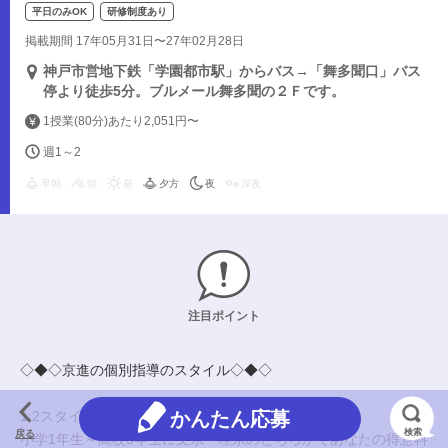
平日のみOK
研修制度あり
掲載期間 17年05月31日〜27年02月28日
神戸市営地下鉄「学園都市駅」からバス→「舞多聞口」バス
停より徒歩5分。ブルメール舞多聞の２Ｆです。
1授業(80分)あたり2,051円〜
週1～2
早朝
朝
昼
夕方
夜
深夜
注目ポイント
◇◆◇京進の個別指導のスタイル◇◆◇
1:2スタイルで生徒2名を指導する塾です。
かんたん応募
検索
戻る
小学1年生～高校3年生に文系・理系のどちらかであなたの得意科