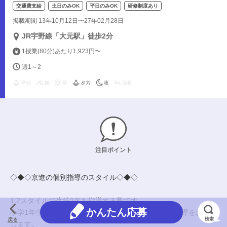
交通費支給
土日のみOK
平日のみOK
研修制度あり
掲載期間 13年10月12日〜27年02月28日
JR宇野線「大元駅」徒歩2分
1授業(80分)あたり1,923円〜
週1～2
早朝
朝
昼
夕方
夜
深夜
注目ポイント
◇◆◇京進の個別指導のスタイル◇◆◇
1:2スタイルで生徒2名を指導する塾です。
かんたん応募
小学1年生～高校3年生にあなたの得意な理系科目の指導をお願い
検索
戻る
します。