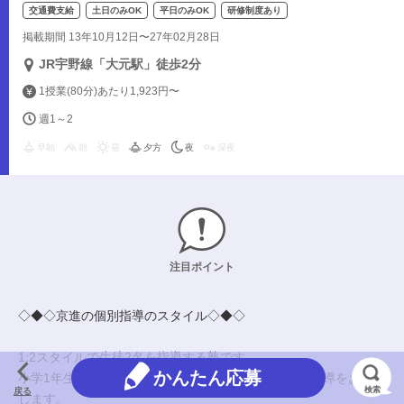
交通費支給
土日のみOK
平日のみOK
研修制度あり
掲載期間 13年10月12日〜27年02月28日
JR宇野線「大元駅」徒歩2分
1授業(80分)あたり1,923円〜
週1～2
早朝
朝
昼
夕方
夜
深夜
注目ポイント
◇◆◇京進の個別指導のスタイル◇◆◇
1:2スタイルで生徒2名を指導する塾です。
かんたん応募
小学1年生～高校3年生にあなたの得意な文系科目の指導をお願い
検索
戻る
します。