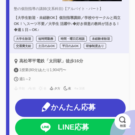
塾の個別指導の講師(文系科目)【アルバイト・パート】
【大学生歓迎・未経験OK】個別指導講師／学校やサークルと両立
OK！＼スーツ不要／大学生 活躍中♪◆好き得意の教科が活きる！
◆週１日～OK♪
大学生歓迎
短時間勤務
時間・曜日応相談
未経験者歓迎
交通費支給
土日のみOK
平日のみOK
研修制度あり
高松琴平電鉄「太田駅」徒歩16分
1授業(80分)あたり1,904円〜
週1～2
早朝
朝
昼
夕方
夜
深夜
かんたん応募
LINE応募
検索