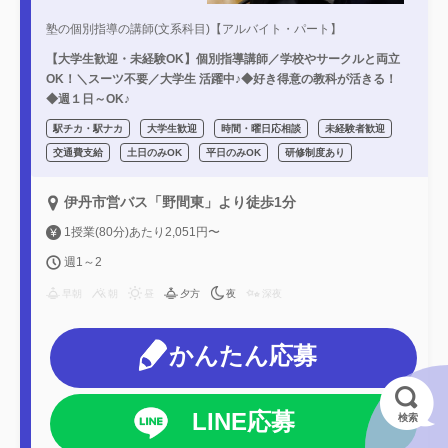
塾の個別指導の講師(文系科目)【アルバイト・パート】
【大学生歓迎・未経験OK】個別指導講師／学校やサークルと両立
OK！＼スーツ不要／大学生 活躍中♪◆好き得意の教科が活きる！
◆週１日～OK♪
駅チカ・駅ナカ
大学生歓迎
時間・曜日応相談
未経験者歓迎
交通費支給
土日のみOK
平日のみOK
研修制度あり
伊丹市営バス「野間東」より徒歩1分
1授業(80分)あたり2,051円〜
週1～2
早朝
朝
昼
夕方
夜
深夜
かんたん応募
LINE応募
検索