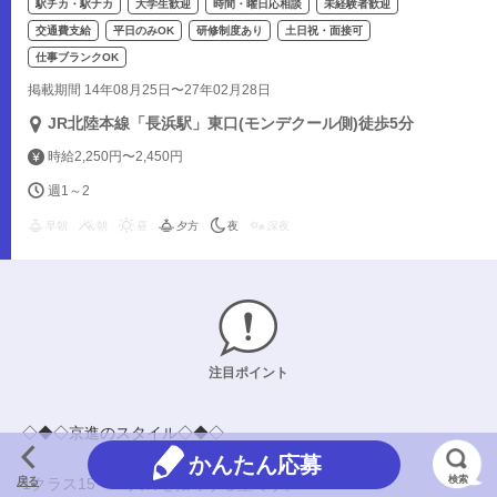
駅チカ・駅ナカ
大学生歓迎
時間・曜日応相談
未経験者歓迎
交通費支給
平日のみOK
研修制度あり
土日祝・面接可
仕事ブランクOK
掲載期間 14年08月25日〜27年02月28日
JR北陸本線「長浜駅」東口(モンデクール側)徒歩5分
時給2,250円〜2,450円
週1～2
早朝
朝
昼
夕方
夜
深夜
注目ポイント
◇◆◇京進のスタイル◇◆◇
かんたん応募
検索
戻る
1クラス15～20人のを指導する塾です。