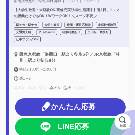
集団指導塾の中学生向け講師【アルバイト・パート】
【大学生歓迎・未経験OK/研修充実/大学生活躍中】週1日、1コマ
の授業だけでもOK！WワークOK！＼スーツ不要 ／
駅チカ・駅ナカ
大学生歓迎
時間・曜日応相談
未経験者歓迎
交通費支給
平日のみOK
研修制度あり
土日祝・面接可
仕事ブランクOK
阪急京都線「洛西口」駅より徒歩5分／JR京都線「桂
川」駅より徒歩8分
時給2,100円〜2,300円
週1～2
早朝
朝
昼
夕方
夜
深夜
かんたん応募
LINE応募
検索