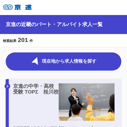
京進の近畿のパート・アルバイト求人一覧
201
検索結果
件
現在地から求人情報を探す
京進の中学・高校
受験 TOPΣ 桂川校