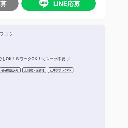
応募
LINE応募
ワコウ
でもOK！WワークOK！＼スーツ不要 ／
研修制度あり
土日祝・面接可
仕事ブランクOK