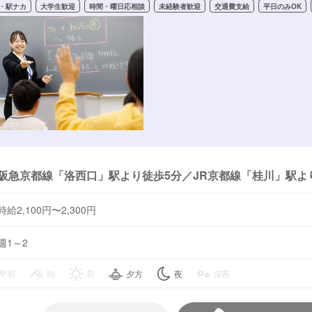
・駅ナカ
大学生歓迎
時間・曜日応相談
未経験者歓迎
交通費支給
平日のみOK
阪急京都線「洛西口」駅より徒歩5分／JR京都線「桂川」駅よ
時給2,100円〜2,300円
週1～2
早朝
朝
昼
夕方
夜
深夜