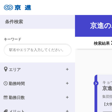
条件検索
京進の
キーワード
検索結果
エリア
キョ
勤務時間
京進
集団
勤務日数
【大学
メリット