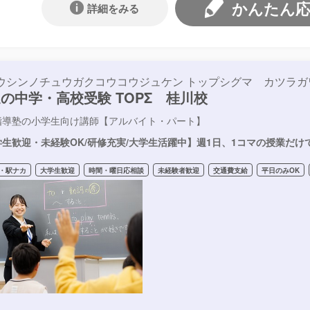
かんたん
詳細をみる
ウシンノチュウガクコウコウジュケン トップシグマ カツラガ
の中学・高校受験 TOPΣ 桂川校
指導塾の小学生向け講師【アルバイト・パート】
生歓迎・未経験OK/研修充実/大学生活躍中】週1日、1コマの授業だけ
・駅ナカ
大学生歓迎
時間・曜日応相談
未経験者歓迎
交通費支給
平日のみOK