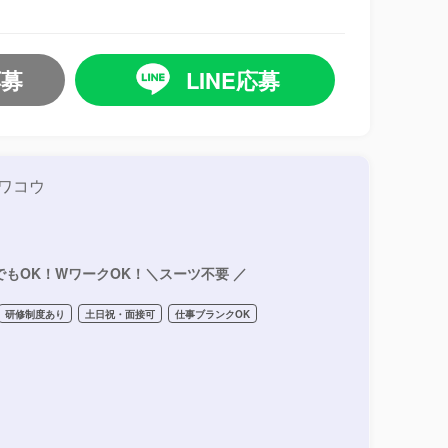
応募
LINE応募
ワコウ
でもOK！WワークOK！＼スーツ不要 ／
研修制度あり
土日祝・面接可
仕事ブランクOK