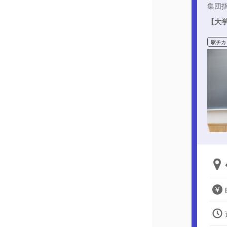
集団
【大学
駅チカ