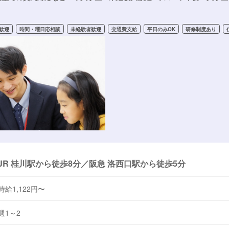
歓迎
時間・曜日応相談
未経験者歓迎
交通費支給
平日のみOK
研修制度あり
JR 桂川駅から徒歩8分／阪急 洛西口駅から徒歩5分
時給1,122円〜
週1～2