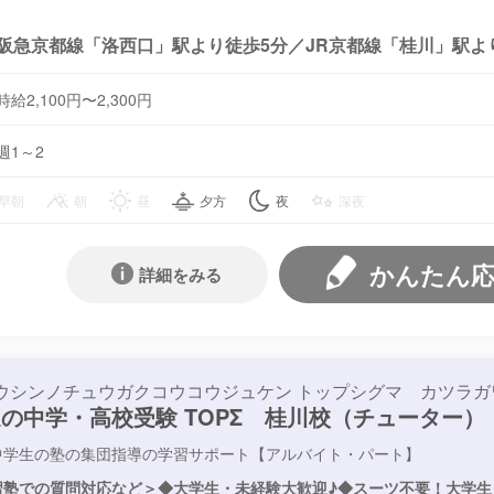
阪急京都線「洛西口」駅より徒歩5分／JR京都線「桂川」駅よ
時給2,100円〜2,300円
週1～2
早朝
朝
昼
夕方
夜
深夜
かんたん
詳細をみる
ウシンノチュウガクコウコウジュケン トップシグマ カツラガ
の中学・高校受験 TOPΣ 桂川校（チューター）
中学生の塾の集団指導の学習サポート【アルバイト・パート】
習塾での質問対応など＞◆大学生・未経験大歓迎♪◆スーツ不要！大学生