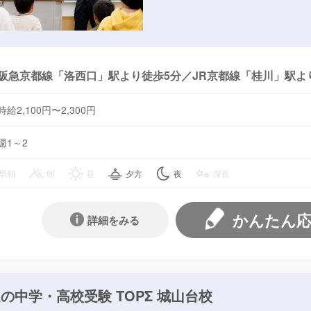
阪急京都線「洛西口」駅より徒歩5分／JR京都線「桂川」駅よ
時給2,100円〜2,300円
週1～2
早朝
朝
昼
夕方
夜
深夜
かんたん
詳細をみる
の中学・高校受験 TOPΣ 城山台校