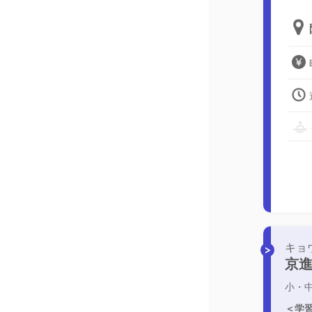
キョ
京進
小・
＜学