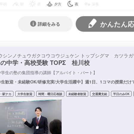
早朝
朝
昼
夕方
夜
深夜
かんたん
詳細をみる
ウシンノチュウガクコウコウジュケン トップシグマ カツラガ
の中学・高校受験 TOPΣ 桂川校
中学生の塾の集団指導の講師【アルバイト・パート】
生歓迎・未経験OK/研修充実/大学生活躍中】週1日、1コマの授業だけ
・駅ナカ
大学生歓迎
時間・曜日応相談
未経験者歓迎
交通費支給
平日のみOK