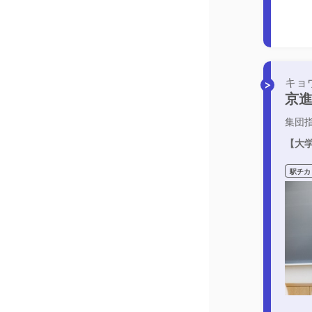
キョ
京進
集団
【大学
駅チカ