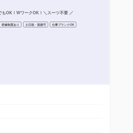
でもOK！WワークOK！＼スーツ不要 ／
研修制度あり
土日祝・面接可
仕事ブランクOK