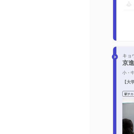
キョ
京進
小・
【大学
駅チカ