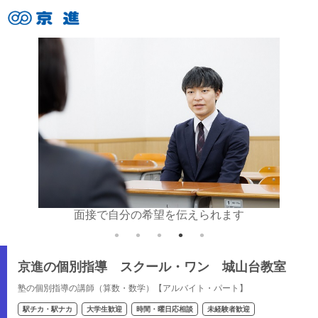
す
面接で自分の希望を伝えられます
丁寧
京進の個別指導 スクール・ワン 城山台教室
塾の個別指導の講師（算数・数学）【アルバイト・パート】
駅チカ・駅ナカ
大学生歓迎
時間・曜日応相談
未経験者歓迎