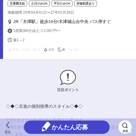
交通費支給
土日のみOK
平日のみOK
研修制度あり
掲載期間 25年04月01日〜27年02月28日
JR「木津駅」徒歩10分/木津城山台中央 バス停すぐ
1授業(80分)あたり2,067円〜
週1～2
早朝
朝
昼
夕方
夜
深夜
注目ポイント
◇◆◇京進の個別指導のスタイル◇◆◇
1:2スタイルで生徒2名を指導する塾です。
かんたん応募
小学1年生～高校3年生にあなたの得意な算・数(理系)科目をお願
検索
戻る
いします。