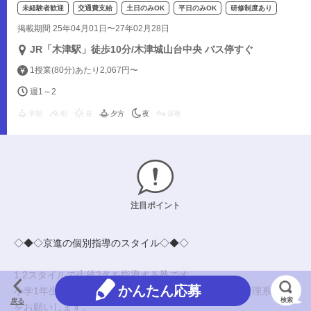
未経験者歓迎
交通費支給
土日のみOK
平日のみOK
研修制度あり
掲載期間 25年04月01日〜27年02月28日
JR「木津駅」徒歩10分/木津城山台中央 バス停すぐ
1授業(80分)あたり2,067円〜
週1～2
早朝
朝
昼
夕方
夜
深夜
注目ポイント
◇◆◇京進の個別指導のスタイル◇◆◇
1:2スタイルで生徒2名を指導する塾です。
かんたん応募
小学1年生～高校3年生にあなたの得意な算・数・理科(理系)科目
検索
戻る
をお願いします。