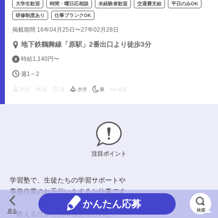
大学生歓迎
時間・曜日応相談
未経験者歓迎
交通費支給
平日のみOK
研修制度あり
仕事ブランクOK
掲載期間 16年04月25日〜27年02月28日
地下鉄鶴舞線「原駅」2番出口より徒歩3分
時給1,140円〜
週1～2
早朝
朝
昼
夕方
夜
深夜
注目ポイント
学習塾で、生徒たちの学習サポートや
事務作業のお手伝いをするお仕事です。
かんたん応募
検索
戻る
「教える仕事に興味はあるけれど、