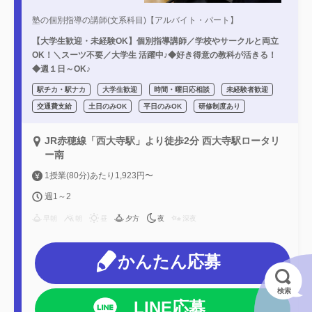
塾の個別指導の講師(文系科目)【アルバイト・パート】
【大学生歓迎・未経験OK】個別指導講師／学校やサークルと両立
OK！＼スーツ不要／大学生 活躍中♪◆好き得意の教科が活きる！
◆週１日～OK♪
駅チカ・駅ナカ
大学生歓迎
時間・曜日応相談
未経験者歓迎
交通費支給
土日のみOK
平日のみOK
研修制度あり
JR赤穂線「西大寺駅」より徒歩2分 西大寺駅ロータリ
ー南
1授業(80分)あたり1,923円〜
週1～2
早朝
朝
昼
夕方
夜
深夜
かんたん応募
検索
LINE応募