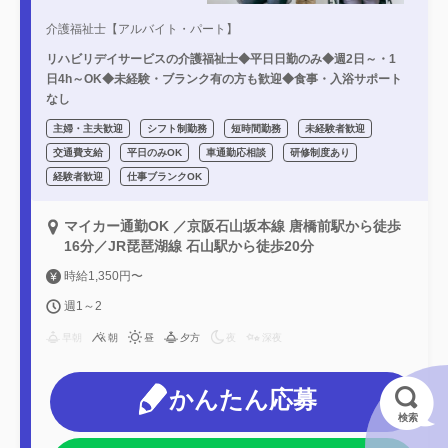
介護福祉士【アルバイト・パート】
リハビリデイサービスの介護福祉士◆平日日勤のみ◆週2日～・1
日4h～OK◆未経験・ブランク有の方も歓迎◆食事・入浴サポート
なし
主婦・主夫歓迎
シフト制勤務
短時間勤務
未経験者歓迎
交通費支給
平日のみOK
車通勤応相談
研修制度あり
経験者歓迎
仕事ブランクOK
マイカー通勤OK ／京阪石山坂本線 唐橋前駅から徒歩
16分／JR琵琶湖線 石山駅から徒歩20分
時給1,350円〜
週1～2
早朝
朝
昼
夕方
夜
深夜
かんたん応募
検索