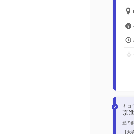
キョ
京
塾の
【大