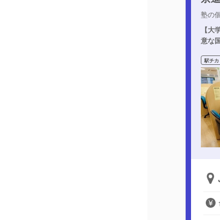
塾の
【大
意な
駅チカ