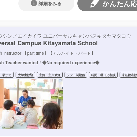
かんたん
詳細をみる
ウシンノエイカイワ ユニバーサルキャンパスキタヤマタコウ
versal Campus Kitayamata School
ish instructor 【part time】【アルバイト・パート】
sh Teacher wanted ! ◆No required experience◆
・駅ナカ
大学生歓迎
主婦・主夫歓迎
シフト制勤務
時間・曜日応相談
未経験者