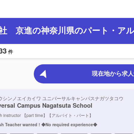
社 京進の神奈川県のパート・ア
33
件
現在地から求人
ウシンノエイカイワ ユニバーサルキャンパスナガツタコウ
versal Campus Nagatsuta School
ish instructor 【part time】【アルバイト・パート】
sh Teacher wanted ! ◆No required experience◆