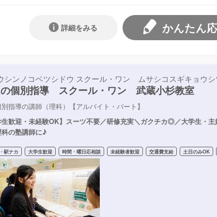
かんたん
詳細をみる
ウシンノコベツシドウ スクール・ワン ムサシコスギキョウシ
進の個別指導 スクール・ワン 武蔵小杉教室
個別指導の講師（理科）【アルバイト・パート】
学生歓迎・未経験OK】スーツ不要／研修充実＼ガクチカ◎／大学生・主
理科の塾講師に♪
・駅ナカ
大学生歓迎
時間・曜日応相談
未経験者歓迎
交通費支給
土日のみOK