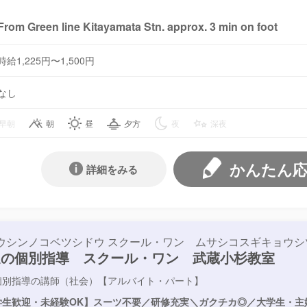
From Green line Kitayamata Stn. approx. 3 min on foot
時給1,225円〜1,500円
なし
早朝
朝
昼
夕方
夜
深夜
かんたん
詳細をみる
ウシンノコベツシドウ スクール・ワン ムサシコスギキョウシ
進の個別指導 スクール・ワン 武蔵小杉教室
個別指導の講師（社会）【アルバイト・パート】
学生歓迎・未経験OK】スーツ不要／研修充実＼ガクチカ◎／大学生・主