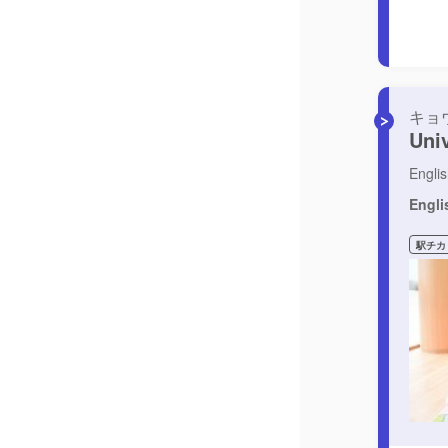
キョ
Uni
Engl
Engli
駅チカ