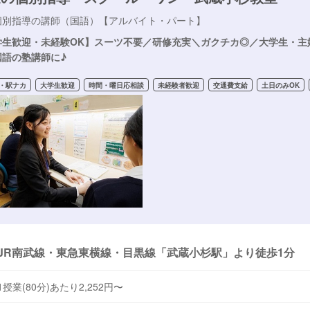
個別指導の講師（国語）【アルバイト・パート】
学生歓迎・未経験OK】スーツ不要／研修充実＼ガクチカ◎／大学生・主
国語の塾講師に♪
・駅ナカ
大学生歓迎
時間・曜日応相談
未経験者歓迎
交通費支給
土日のみOK
JR南武線・東急東横線・目黒線「武蔵小杉駅」より徒歩1分
1授業(80分)あたり2,252円〜