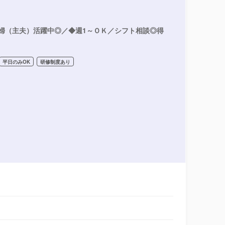
婦（主夫）活躍中◎／◆週1～ＯＫ／シフト相談◎得
平日のみOK
研修制度あり