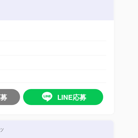
応募
LINE応募
ツ