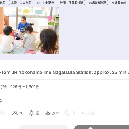
歓迎
主婦・主夫歓迎
シフト制勤務
時間・曜日応相談
未経験者歓迎
交通費支給
From JR Yokohama-line Nagatsuta Station: approx. 25 min w
時給1,225円〜1,500円
なし
早朝
朝
昼
夕方
夜
深夜