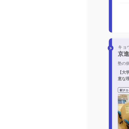
キョ
京
塾の
【大
意な
駅チカ