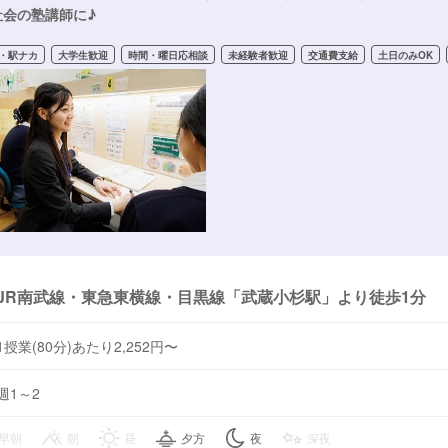
社会の塾講師に♪
・駅ナカ
大学生歓迎
時間・曜日応相談
未経験者歓迎
交通費支給
土日のみOK
JR南武線・東急東横線・目黒線「武蔵小杉駅」より徒歩1分
1授業(80分)あたり2,252円〜
週1～2
早朝
朝
昼
夕方
夜
深夜