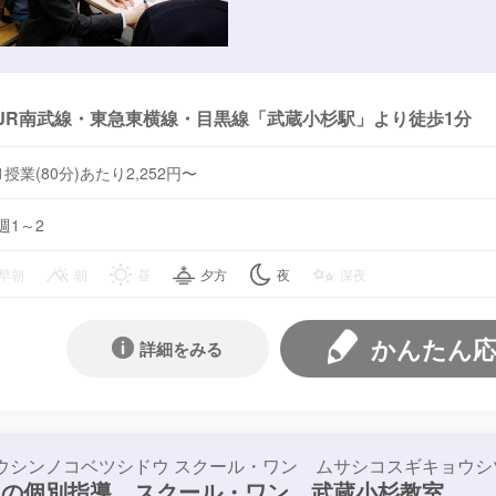
JR南武線・東急東横線・目黒線「武蔵小杉駅」より徒歩1分
1授業(80分)あたり2,252円〜
週1～2
早朝
朝
昼
夕方
夜
深夜
かんたん
詳細をみる
ウシンノコベツシドウ スクール・ワン ムサシコスギキョウシ
進の個別指導 スクール・ワン 武蔵小杉教室