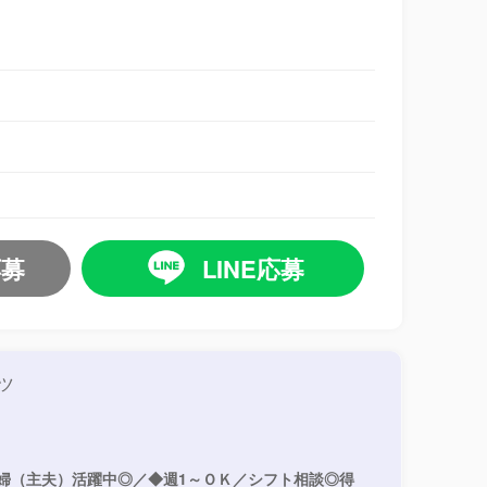
応募
LINE応募
ツ
婦（主夫）活躍中◎／◆週1～ＯＫ／シフト相談◎得