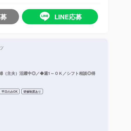
応募
LINE応募
ツ
婦（主夫）活躍中◎／◆週1～ＯＫ／シフト相談◎得
平日のみOK
研修制度あり