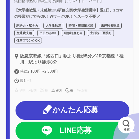
集団指導塾の中学生向け講師【アルバイト・パート】
【大学生歓迎・未経験OK/研修充実/大学生活躍中】週1日、1コマ
の授業だけでもOK！WワークOK！＼スーツ不要 ／
駅チカ・駅ナカ
大学生歓迎
時間・曜日応相談
未経験者歓迎
交通費支給
平日のみOK
研修制度あり
土日祝・面接可
仕事ブランクOK
阪急京都線「洛西口」駅より徒歩5分／JR京都線「桂
川」駅より徒歩8分
時給2,100円〜2,300円
週1～2
早朝
朝
昼
夕方
夜
深夜
かんたん応募
LINE応募
検索