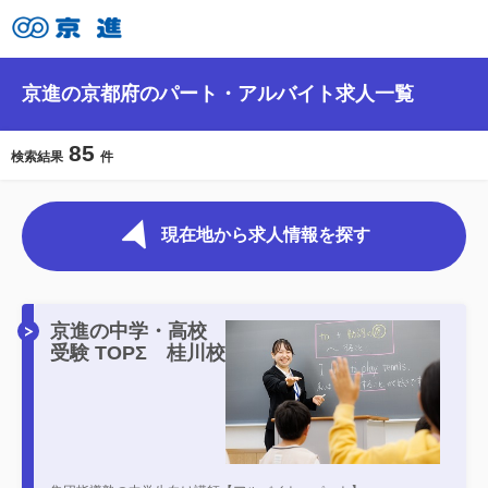
京進の京都府のパート・アルバイト求人一覧
85
検索結果
件
現在地から求人情報を探す
京進の中学・高校
受験 TOPΣ 桂川校