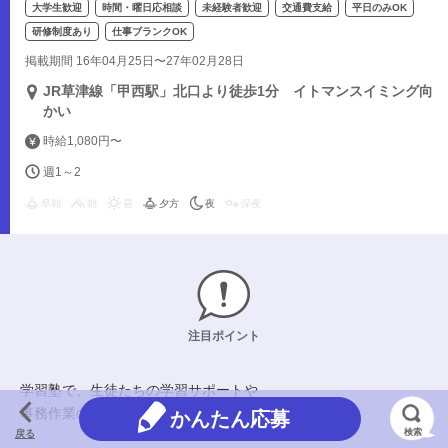
大学生歓迎
時間・曜日応相談
未経験者歓迎
交通費支給
平日のみOK
研修制度あり
仕事ブランクOK
掲載期間 16年04月25日〜27年02月28日
JR草津線「甲西駅」北口より徒歩1分 イトマンスイミング向
かい
時給1,080円〜
週1～2
早朝
朝
昼
夕方
夜
深夜
注目ポイント
学習塾で、生徒たちの学習サポートや
事務作業のお手伝いをするお仕事です。
かんたん応募
検索
戻る